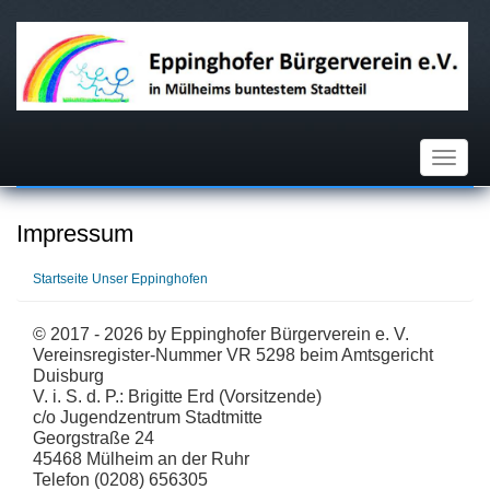
Skip
to
main
content
Toggle
navigat
Impressum
Startseite
Unser Eppinghofen
© 2017 - 2026 by Eppinghofer Bürgerverein e. V.
Vereinsregister-Nummer VR 5298 beim Amtsgericht
Duisburg
V. i. S. d. P.: Brigitte Erd (Vorsitzende)
c/o Jugendzentrum Stadtmitte
Georgstraße 24
45468 Mülheim an der Ruhr
Telefon (0208) 656305